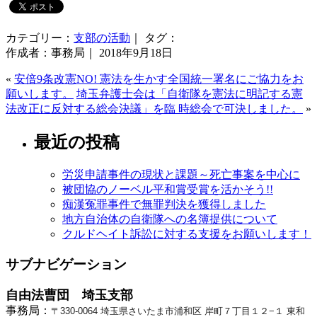
カテゴリー：
支部の活動
｜ タグ：
作成者：事務局｜ 2018年9月18日
«
安倍9条改憲NO! 憲法を生かす全国統一署名にご協力をお
願いします。
埼玉弁護士会は「自衛隊を憲法に明記する憲
法改正に反対する総会決議」を臨 時総会で可決しました。
»
最近の投稿
労災申請事件の現状と課題～死亡事案を中心に
被団協のノーベル平和賞受賞を活かそう!!
痴漢冤罪事件で無罪判決を獲得しました
地方自治体の自衛隊への名簿提供について
クルドヘイト訴訟に対する支援をお願いします！
サブナビゲーション
自由法曹団 埼玉支部
事務局：
〒330-0064 埼玉県さいたま市浦和区 岸町７丁目１２−１ 東和