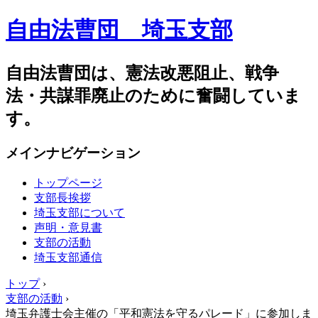
自由法曹団 埼玉支部
自由法曹団は、憲法改悪阻止、戦争
法・共謀罪廃止のために奮闘していま
す。
メインナビゲーション
トップページ
支部長挨拶
埼玉支部について
声明・意見書
支部の活動
埼玉支部通信
トップ
›
支部の活動
›
埼玉弁護士会主催の「平和憲法を守るパレード」に参加しま